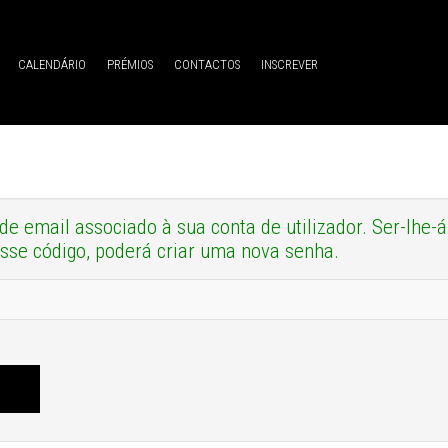
CALENDÁRIO
PRÉMIOS
CONTACTOS
INSCREVER
 de email associado à sua conta de utilizador. Ser-lhe
esse código, poderá criar uma nova senha.