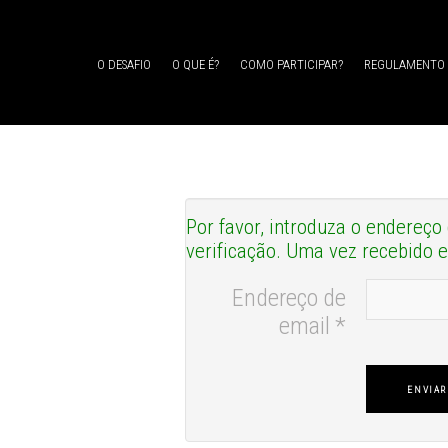
O DESAFIO
O QUE É?
COMO PARTICIPAR?
REGULAMENTO
Por favor, introduza o endereço
verificação. Uma vez recebido 
Endereço de
email
*
ENVIAR